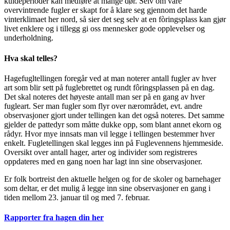
kuldeperioder kan medføre at mange dør. Selv om våre
overvintrende fugler er skapt for å klare seg gjennom det harde
vinterklimaet her nord, så sier det seg selv at en fòringsplass kan gjør
livet enklere og i tillegg gi oss mennesker gode opplevelser og
underholdning.
Hva skal telles?
Hagefugltellingen foregår ved at man noterer antall fugler av hver
art som blir sett på fuglebrettet og rundt fôringsplassen på en dag.
Det skal noteres det høyeste antall man ser på en gang av hver
fugleart. Ser man fugler som flyr over nærområdet, evt. andre
observasjoner gjort under tellingen kan det også noteres. Det samme
gjelder de pattedyr som måtte dukke opp, som blant annet ekorn og
rådyr. Hvor mye innsats man vil legge i tellingen bestemmer hver
enkelt. Fugletellingen skal legges inn på Fuglevennens hjemmeside.
Oversikt over antall hager, arter og individer som registreres
oppdateres med en gang noen har lagt inn sine observasjoner.
Er folk bortreist den aktuelle helgen og for de skoler og barnehager
som deltar, er det mulig å legge inn sine observasjoner en gang i
tiden mellom 23. januar til og med 7. februar.
Rapporter fra hagen din her