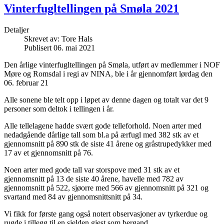
Vinterfugltellingen på Smøla 2021
Detaljer
Skrevet av:
Tore Hals
Publisert 06. mai 2021
Den årlige vinterfugltellingen på Smøla, utført av medlemmer i NOF
Møre og Romsdal i regi av NINA, ble i år gjennomført lørdag den
06. februar 21
Alle sonene ble telt opp i løpet av denne dagen og totalt var det 9
personer som deltok i tellingen i år.
Alle tellelagene hadde svært gode telleforhold. Noen arter med
nedadgående dårlige tall som bl.a på ærfugl med 382 stk av et
gjennomsnitt på 890 stk de siste 41 årene og gråstrupedykker med
17 av et gjennomsnitt på 76.
Noen arter med gode tall var storspove med 31 stk av et
gjennomsnitt på 13 de siste 40 årene, havelle med 782 av
gjennomsnitt på 522, sjøorre med 566 av gjennomsnitt på 321 og
svartand med 84 av gjennomsnittsnitt på 34.
Vi fikk for første gang også notert observasjoner av tyrkerdue og
rugde i tillegg til en sjelden gjest som bergand.