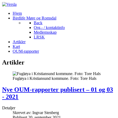
Hjem
Birdlife Møre og Romsdal
Back
Org.- / kontaktinfo
Medlemsskap
LRSK
Artikler
Kart
OUM-rapporter
Artikler
Fugløya i Kristiansund kommune. Foto: Tore Hals
Nye OUM-rapporter publisert – 01 og 03
- 2021
Detaljer
Skrevet av:
Ingvar Stenberg
Publisert 20. september 2021