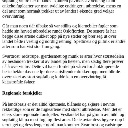
snøfattig vintre her til lands. Naturen påvirkes av dette og blant
enkelte fuglearter ser man tydelige endringer i utbredelse, mens en
del arter som normalt trekker ut av landet i økende grad velger
overvintring.
Går man noen tiår tilbake så var stillits og kjernebiter fugler som
hadde sin hoved utbredelse rundt Oslofjorden. De senere år har
begge disse artene dukket opp på nye steder og brer seg ut over
landet både i vestlig og nordlig retning. Spettmeis og pilfink er andre
arter som har vist stor framgang.
Svarttrost, rødstrupe, gjerdesmett og munk er arter hvor størstedelen
av bestanden trekker ut av landet på høsten, men stadig flere prøver
nå å overvintre. Dette vil ha en fordel på våren for å okkupere de
beste hekkeplassene før deres artsfrender dukker opp, men blir de
overrasket av stort snøfall og kulde kan en overvintring få
katastrofale følger.
Regionale forskjeller
På landsbasis er det alltid kjøttmeis, blåmeis og skjære i nevnte
rekkefølge som er de fugleartene med størst utbredelse. Men det er
ellers store regionale forskjeller. Vestlandet har på grunn av mildt og
snøfattig klima mest fugl og flest arter. Dette avtar dess høyere opp i
terrenget og dess lenger nord man kommer. Svarttrost og rødstrupe