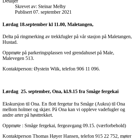
Detaljer
Skrevet av:
Steinar Melby
Publisert 07. september 2021
Lørdag 18.september kl 11.00, Maletangen,
Delta på ringmerking av trekkfugler på vår stasjon på Maletangen,
Hustad.
Oppmøte på parkeringsplassen ved grendahuset på Male,
Malevegen 513.
Kontaktperson: Øystein Wiik, telefon 906 11 096.
Lørdag 25. september, Ona, kl.9.15 fra Småge fergekai
Ekskursjon til Ona. En flott fergetur fra Småge (Aukra) til Ona
mellom holmer og skjær. På Ona kan vi oppleve vadefugler og
andre arter på høsttrekket.
Oppmøte : Småge fergekai, fergeavgang 09.15. (værforbehold)
Kontaktperson Thomas Høyer Hansen, telefon 915 22 752, møter