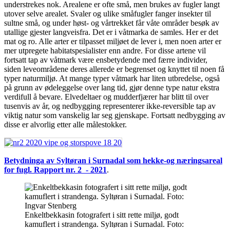
understrekes nok. Arealene er ofte små, men brukes av fugler langt
utover selve arealet. Svaler og ulike småfugler fanger insekter til
sultne små, og under høst- og vårtrekket får våte områder besøk av
utallige gjester langveisfra. Det er i våtmarka de samles. Her er det
mat og ro. Alle arter er tilpasset miljøet de lever i, men noen arter er
mer utpregete habitatspesialister enn andre. For disse artene vil
fortsatt tap av våtmark være ensbetydende med færre individer,
siden leveområdene deres allerede er begrenset og knyttet til noen få
typer naturmiljø. At mange typer våtmark har liten utbredelse, også
på grunn av ødeleggelse over lang tid, gjør denne type natur ekstra
verdifull å bevare. Elvedeltaer og mudderfjærer har blitt til over
tusenvis av år, og nedbygging representerer ikke-reversible tap av
viktig natur som vanskelig lar seg gjenskape. Fortsatt nedbygging av
disse er alvorlig etter alle målestokker.
Betydninga av Syltøran i Surnadal som hekke-og næringsareal
for fugl. Rapport nr. 2 - 2021
.
Enkeltbekkasin fotografert i sitt rette miljø, godt
kamuflert i strandenga. Syltøran i Surnadal. Foto: