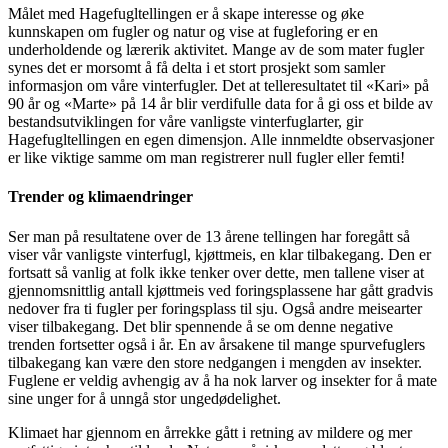
Målet med Hagefugltellingen er å skape interesse og øke
kunnskapen om fugler og natur og vise at fugleforing er en
underholdende og lærerik aktivitet. Mange av de som mater fugler
synes det er morsomt å få delta i et stort prosjekt som samler
informasjon om våre vinterfugler. Det at telleresultatet til «Kari» på
90 år og «Marte» på 14 år blir verdifulle data for å gi oss et bilde av
bestandsutviklingen for våre vanligste vinterfuglarter, gir
Hagefugltellingen en egen dimensjon. Alle innmeldte observasjoner
er like viktige samme om man registrerer null fugler eller femti!
Trender og klimaendringer
Ser man på resultatene over de 13 årene tellingen har foregått så
viser vår vanligste vinterfugl, kjøttmeis, en klar tilbakegang. Den er
fortsatt så vanlig at folk ikke tenker over dette, men tallene viser at
gjennomsnittlig antall kjøttmeis ved foringsplassene har gått gradvis
nedover fra ti fugler per foringsplass til sju. Også andre meisearter
viser tilbakegang. Det blir spennende å se om denne negative
trenden fortsetter også i år. En av årsakene til mange spurvefuglers
tilbakegang kan være den store nedgangen i mengden av insekter.
Fuglene er veldig avhengig av å ha nok larver og insekter for å mate
sine unger for å unngå stor ungedødelighet.
Klimaet har gjennom en årrekke gått i retning av mildere og mer