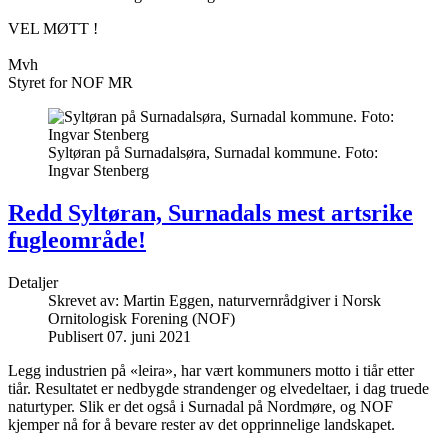
VEL MØTT !
Mvh
Styret for NOF MR
Syltøran på Surnadalsøra, Surnadal kommune. Foto:
Ingvar Stenberg
Redd Syltøran, Surnadals mest artsrike
fugleområde!
Detaljer
Skrevet av:
Martin Eggen, naturvernrådgiver i Norsk
Ornitologisk Forening (NOF)
Publisert 07. juni 2021
Legg industrien på «leira», har vært kommuners motto i tiår etter
tiår. Resultatet er nedbygde strandenger og elvedeltaer, i dag truede
naturtyper. Slik er det også i Surnadal på Nordmøre, og NOF
kjemper nå for å bevare rester av det opprinnelige landskapet.