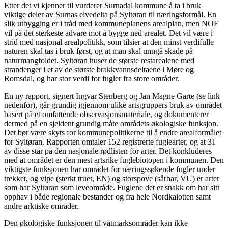
Etter det vi kjenner til vurderer Surnadal kommune å ta i bruk
viktige deler av Surnas elvedelta på Syltøran til næringsformål. En
slik utbygging er i tråd med kommuneplanens arealplan, men NOF
vil på det sterkeste advare mot å bygge ned arealet. Det vil være i
strid med nasjonal arealpolitikk, som tilsier at den minst verdifulle
naturen skal tas i bruk først, og at man skal unngå skade på
naturmangfoldet. Syltøran huser de største restarealene med
strandenger i et av de største brakkvannsdeltaene i Møre og
Romsdal, og har stor verdi for fugler fra store områder.
En ny rapport, signert Ingvar Stenberg og Jan Magne Garte (se link
nedenfor), går grundig igjennom ulike artsgruppers bruk av området
basert på et omfattende observasjonsmateriale, og dokumenterer
dermed på en sjeldent grundig måte områdets økologiske funksjon.
Det bør være skyts for kommunepolitikerne til å endre arealformålet
for Syltøran. Rapporten omtaler 152 registrerte fuglearter, og at 31
av disse står på den nasjonale rødlisten for arter. Det konkluderes
med at området er den mest artsrike fuglebiotopen i kommunen. Den
viktigste funksjonen har området for næringssøkende fugler under
trekket, og vipe (sterkt truet, EN) og storspove (sårbar, VU) er arter
som har Syltøran som leveområde. Fuglene det er snakk om har sitt
opphav i både regionale bestander og fra hele Nordkalotten samt
andre arktiske områder.
Den økologiske funksjonen til våtmarksområder kan ikke