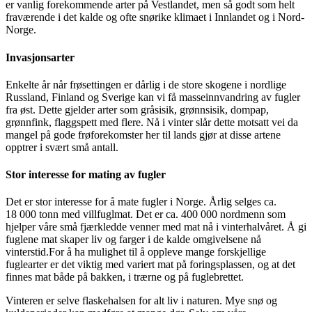
er vanlig forekommende arter på Vestlandet, men så godt som helt
fraværende i det kalde og ofte snørike klimaet i Innlandet og i Nord-
Norge.
Invasjonsarter
Enkelte år når frøsettingen er dårlig i de store skogene i nordlige
Russland, Finland og Sverige kan vi få masseinnvandring av fugler
fra øst. Dette gjelder arter som gråsisik, grønnsisik, dompap,
grønnfink, flaggspett med flere. Nå i vinter slår dette motsatt vei da
mangel på gode frøforekomster her til lands gjør at disse artene
opptrer i svært små antall.
Stor interesse for mating av fugler
Det er stor interesse for å mate fugler i Norge. Årlig selges ca.
18 000 tonn med villfuglmat. Det er ca. 400 000 nordmenn som
hjelper våre små fjærkledde venner med mat nå i vinterhalvåret. Å gi
fuglene mat skaper liv og farger i de kalde omgivelsene nå
vinterstid.For å ha mulighet til å oppleve mange forskjellige
fuglearter er det viktig med variert mat på foringsplassen, og at det
finnes mat både på bakken, i trærne og på fuglebrettet.
Vinteren er selve flaskehalsen for alt liv i naturen. Mye snø og