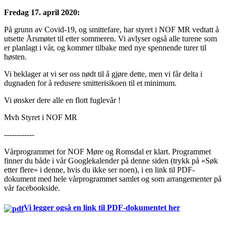
Fredag 17. april 2020:
På grunn av Covid-19, og smittefare, har styret i NOF MR vedtatt å
utsette Årsmøtet til etter sommeren. Vi avlyser også alle turene som
er planlagt i vår, og kommer tilbake med nye spennende turer til
høsten.
Vi beklager at vi ser oss nødt til å gjøre dette, men vi får delta i
dugnaden for å redusere smitterisikoen til et minimum.
Vi ønsker dere alle en flott fuglevår !
Mvh Styret i NOF MR
------------
Vårprogrammet for NOF Møre og Romsdal er klart. Programmet
finner du både i vår Googlekalender på denne siden (trykk på «Søk
etter flere» i denne, hvis du ikke ser noen), i en link til PDF-
dokument med hele vårprogrammet samlet og som arrangementer på
vår facebookside.
Vi legger også en link til PDF-dokumentet her