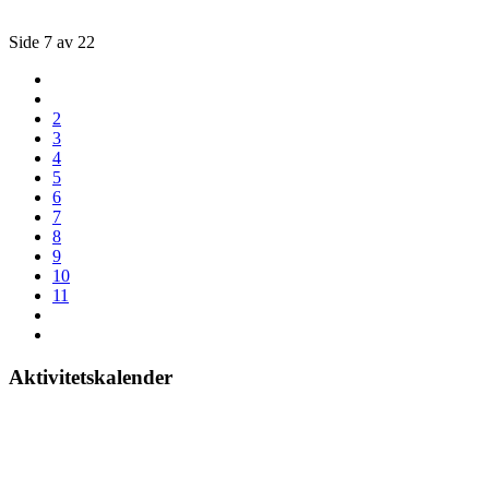
Side 7 av 22
2
3
4
5
6
7
8
9
10
11
Aktivitetskalender