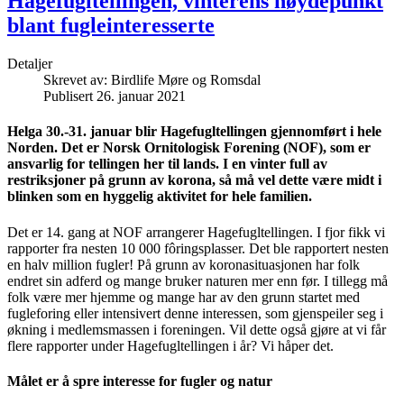
Hagefugltellingen, vinterens høydepunkt
blant fugleinteresserte
Detaljer
Skrevet av:
Birdlife Møre og Romsdal
Publisert 26. januar 2021
Helga 30.-31. januar blir Hagefugltellingen gjennomført i hele
Norden. Det er Norsk Ornitologisk Forening (NOF), som er
ansvarlig for tellingen her til lands. I en vinter full av
restriksjoner på grunn av korona, så må vel dette være midt i
blinken som en hyggelig aktivitet for hele familien.
Det er 14. gang at NOF arrangerer Hagefugltellingen. I fjor fikk vi
rapporter fra nesten 10 000 fôringsplasser. Det ble rapportert nesten
en halv million fugler! På grunn av koronasituasjonen har folk
endret sin adferd og mange bruker naturen mer enn før. I tillegg må
folk være mer hjemme og mange har av den grunn startet med
fugleforing eller intensivert denne interessen, som gjenspeiler seg i
økning i medlemsmassen i foreningen. Vil dette også gjøre at vi får
flere rapporter under Hagefugltellingen i år? Vi håper det.
Målet er å spre interesse for fugler og natur