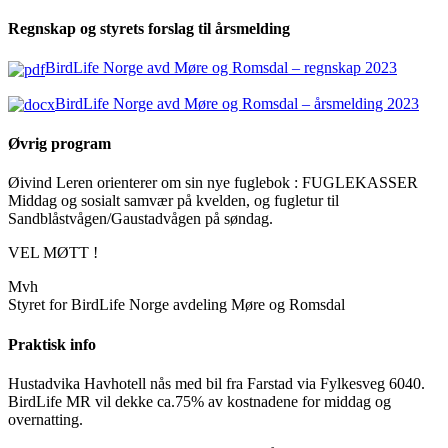
Regnskap og styrets forslag til årsmelding
BirdLife Norge avd Møre og Romsdal –
regnskap 2023
BirdLife Norge avd Møre og Romsdal – årsmelding 2023
Øvrig program
Øivind Leren orienterer om sin nye fuglebok : FUGLEKASSER
Middag og sosialt samvær på kvelden, og fugletur til
Sandblåstvågen/Gaustadvågen på søndag.
VEL MØTT !
Mvh
Styret for BirdLife Norge avdeling Møre og Romsdal
Praktisk info
Hustadvika Havhotell nås med bil fra Farstad via Fylkesveg 6040.
BirdLife MR vil dekke ca.75% av kostnadene for middag og
overnatting.