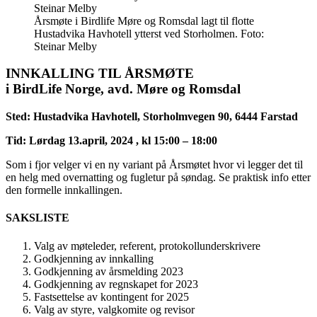
Årsmøte i Birdlife Møre og Romsdal lagt til flotte
Hustadvika Havhotell ytterst ved Storholmen. Foto:
Steinar Melby
INNKALLING TIL ÅRSMØTE
i BirdLife Norge, avd. Møre og Romsdal
Sted: Hustadvika Havhotell, Storholmvegen 90, 6444 Farstad
Tid: Lørdag 13.april, 2024 , kl 15:00 – 18:00
Som i fjor velger vi en ny variant på Årsmøtet hvor vi legger det til
en helg med overnatting og fugletur på søndag. Se praktisk info etter
den formelle innkallingen.
SAKSLISTE
Valg av møteleder, referent, protokollunderskrivere
Godkjenning av innkalling
Godkjenning av årsmelding 2023
Godkjenning av regnskapet for 2023
Fastsettelse av kontingent for 2025
Valg av styre, valgkomite og revisor