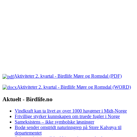
Aktiviteter 2. kvartal - Birdlife Møre og Romsdal (PDF)
Aktiviteter 2. kvartal - Birdlife Møre og Romsdal (WORD)
Aktuelt - Birdlife.no
Vindkraft kan ta livet av over 1000 havørner i Midt-Norge
Frivillige styrker kunnskapen om truede fugler i Norge
Sameksistens – ikke symbolske løsninger
Bodø sender omstridt naturinngrep på Store Kalvøya til
departementet