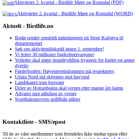
Aktiviteter 2. kvartal - Birdlife Møre og Romsdal (PDF)
Aktiviteter 2. kvartal - Birdlife Møre og Romsdal (WORD)
Aktuelt - Birdlife.no
Bodø sender omstridt naturinngrep på Store Kalvøya til
departementet
Søk om aktivitetstilskudd innen 1. september!
Vi feirer 30 millioner fugleobservasjoner
Veileder skal gjøre strandrydding tryggere for fugler og annet
dyreliv
Førdefjorden: Høyesterettsdommen må respekteres
Utsira Nord må skjermes mot havvind
Landskapet som forsvant
Deler av Hotranbukta skal vernes etter mange års kamp
Advarer mot uthuling av vernet
Svarthalespovens spillflukt stilner
Kontaktliste - SMS/epost
Til de av våre medlemmer som fremdeles ikke mottar epost eller