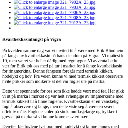
Kvartbekkasinfangst på Vigra
På kvelden samme dag var vi invitert til å være med Erik Blindheim
på fangst av kvartbekkasin på hans eiendom på Vigra. Vi møttest kl
19, men været var heller dårlig med regnbyger. Vi avventa bedre
vær før Eirik tok oss med på tur i mørket for å fange kvartbekkasin
for ringmerking. Denne fangsten foregår med termisk kikkert,
hodelykt og hov. Fra veien kunne vi med termisk kikkert observere
hvite prikker som indikerte at det var fugler ute på marka.
Dette var spennende for oss som ikke hadde vært med før. Her gikk
vi ut på marka i mørket og var helt avhengige av ringmerkerne med
termisk kikkert til å finne fuglene. Kvartbekkasin er en vanskelig
fugl å observere og fange, men dette viste seg å være en svært
effektiv måte. Fuglene stoler på sin kamuflasjefarge og trykker i
gresset på marka så vi kunne komme svært nær.
Deretter ble fuglene lyst opp med hodelykt og kunne fanges med