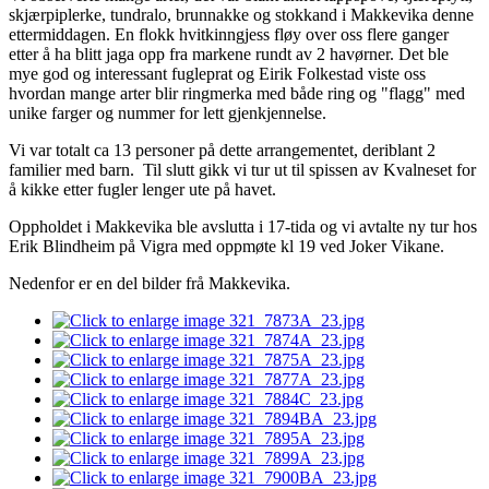
skjærpiplerke, tundralo, brunnakke og stokkand i Makkevika denne
ettermiddagen. En flokk hvitkinngjess fløy over oss flere ganger
etter å ha blitt jaga opp fra markene rundt av 2 havørner. Det ble
mye god og interessant fugleprat og Eirik Folkestad viste oss
hvordan mange arter blir ringmerka med både ring og "flagg" med
unike farger og nummer for lett gjenkjennelse.
Vi var totalt ca 13 personer på dette arrangementet, deriblant 2
familier med barn. Til slutt gikk vi tur ut til spissen av Kvalneset for
å kikke etter fugler lenger ute på havet.
Oppholdet i Makkevika ble avslutta i 17-tida og vi avtalte ny tur hos
Erik Blindheim på Vigra med oppmøte kl 19 ved Joker Vikane.
Nedenfor er en del bilder frå Makkevika.