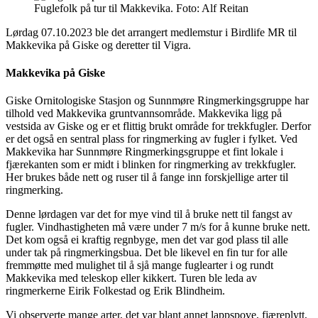
Fuglefolk på tur til Makkevika. Foto: Alf Reitan
Lørdag 07.10.2023 ble det arrangert medlemstur i Birdlife MR til
Makkevika på Giske og deretter til Vigra.
Makkevika på Giske
Giske Ornitologiske Stasjon og Sunnmøre Ringmerkingsgruppe har
tilhold ved Makkevika gruntvannsområde. Makkevika ligg på
vestsida av Giske og er et flittig brukt område for trekkfugler. Derfor
er det også en sentral plass for ringmerking av fugler i fylket. Ved
Makkevika har Sunnmøre Ringmerkingsgruppe et fint lokale i
fjærekanten som er midt i blinken for ringmerking av trekkfugler.
Her brukes både nett og ruser til å fange inn forskjellige arter til
ringmerking.
Denne lørdagen var det for mye vind til å bruke nett til fangst av
fugler. Vindhastigheten må være under 7 m/s for å kunne bruke nett.
Det kom også ei kraftig regnbyge, men det var god plass til alle
under tak på ringmerkingsbua. Det ble likevel en fin tur for alle
fremmøtte med mulighet til å sjå mange fuglearter i og rundt
Makkevika med teleskop eller kikkert. Turen ble leda av
ringmerkerne Eirik Folkestad og Erik Blindheim.
Vi observerte mange arter, det var blant annet lappspove, fjæreplytt,