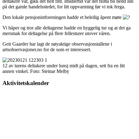
deltakere var, gikk det helt fint. Imidlertid var det flottå bli bedd inn
på det gamle handelsstedet, for litt oppvarming før vi tok ferga.
Den lokale pensjonistforeningen hadde et beleilig åpent møte
Vi håper og tror alle deltagerne hadde en hyggelig tur og at det ga
mersmak for deltagelse på flere fellesturer utover våren.
Geir Gaarder har lagt de nøyaktige observasjonstallene i
artsobservasjoner.no for de som er interessert.
12 av turens deltakere under lunsj midt på dagen, sett fra en litt
annen vinkel. Foto: Steinar Melby
Aktivitetskalender