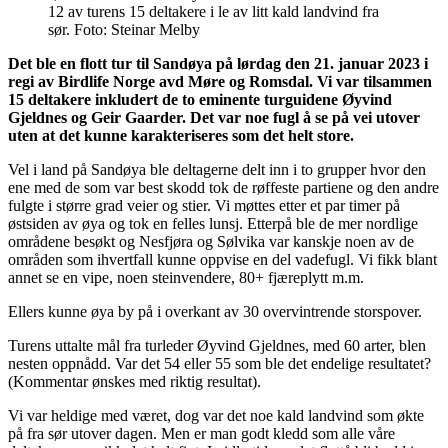
12 av turens 15 deltakere i le av litt kald landvind fra
sør. Foto: Steinar Melby
Det ble en flott tur til Sandøya på lørdag den 21. januar 2023 i
regi av Birdlife Norge avd Møre og Romsdal. Vi var tilsammen
15 deltakere inkludert de to eminente turguidene Øyvind
Gjeldnes og Geir Gaarder. Det var noe fugl å se på vei utover
uten at det kunne karakteriseres som det helt store.
Vel i land på Sandøya ble deltagerne delt inn i to grupper hvor den
ene med de som var best skodd tok de røffeste partiene og den andre
fulgte i større grad veier og stier. Vi møttes etter et par timer på
østsiden av øya og tok en felles lunsj. Etterpå ble de mer nordlige
områdene besøkt og Nesfjøra og Sølvika var kanskje noen av de
områden som ihvertfall kunne oppvise en del vadefugl. Vi fikk blant
annet se en vipe, noen steinvendere, 80+ fjæreplytt m.m.
Ellers kunne øya by på i overkant av 30 overvintrende storspover.
Turens uttalte mål fra turleder Øyvind Gjeldnes, med 60 arter, blen
nesten oppnådd. Var det 54 eller 55 som ble det endelige resultatet?
(Kommentar ønskes med riktig resultat).
Vi var heldige med været, dog var det noe kald landvind som økte
på fra sør utover dagen. Men er man godt kledd som alle våre